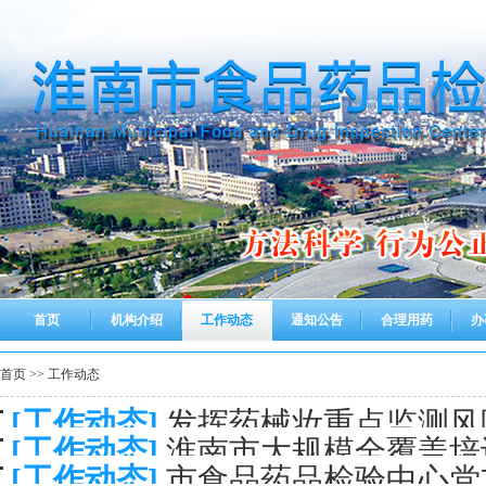
首页
机构介绍
工作动态
通知公告
合理用药
办
首页
>>
工作动态
[工作动态]
发挥药械妆重点监测风
[工作动态]
淮南市大规模全覆盖培
安全
[工作动态]
市食品药品检验中心党