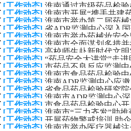
[工作动态]
淮南通过市级药品检验
精神系列活动
[工作动态]
淮南市开展“携手共建
[工作动态]
淮南市举办第二届药械
[工作动态]
省ADR监测中心深入
[工作动态]
淮南市举办药械妆安全
戒调研
[工作动态]
淮南市全面谋划多措并
[工作动态]
高校师生赴新时代文明
[工作动态]
“药品安全大讲堂”走
[工作动态]
市药品不良反应监测中
[工作动态]
淮南市食品药品检验中
普宣传系列活动
[工作动态]
淮南ADR监测中心应
[工作动态]
省食品药品检验研究院
反应业务知识培训
[工作动态]
淮南市ADR监测中心
[工作动态]
市食品药品检验中心开
知识专题培训
[工作动态]
淮南市“三力齐发”助
[工作动态]
开展药物警戒培训 助
[工作动态]
淮南市举办医疗器械注