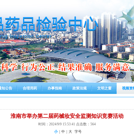
通知公告
合理用药
办事指南
政策法规
文明之窗
视频资
淮南市举办第二届药械妆安全监测知识竞赛活动
时间：2024/9/9 15:53:41 点击数：
564
小
|
中
|
大
字号